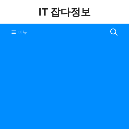
컨
IT 잡다정보
텐
츠
로
건
메뉴
너
뛰
기