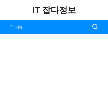
컨
IT 잡다정보
텐
츠
로
건
메뉴
너
뛰
기