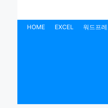
컨
텐
츠
로
HOME
EXCEL
워드프레
건
너
뛰
기