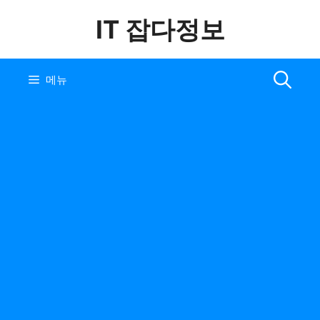
컨
IT 잡다정보
텐
츠
로
건
메뉴
너
뛰
기