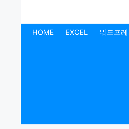
컨
텐
츠
로
HOME
EXCEL
워드프레
건
너
뛰
기