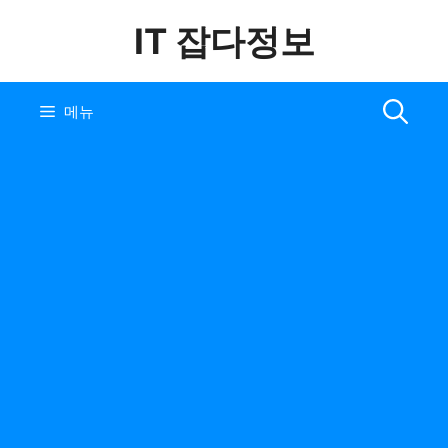
컨
IT 잡다정보
텐
츠
로
건
메뉴
너
뛰
기