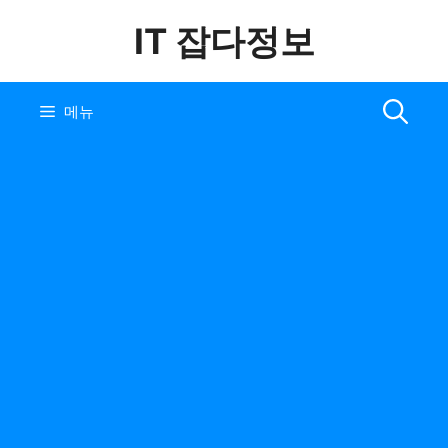
컨
IT 잡다정보
텐
츠
로
건
메뉴
너
뛰
기