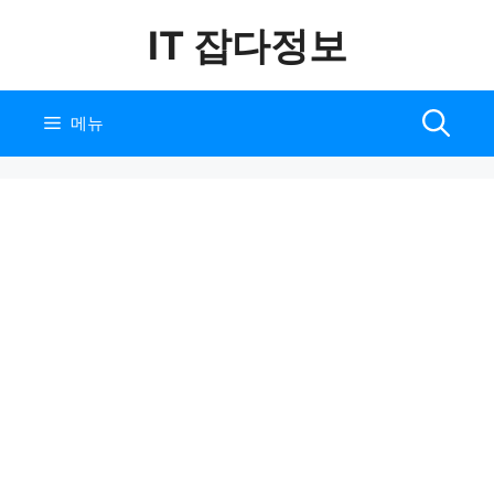
컨
IT 잡다정보
텐
츠
로
건
메뉴
너
뛰
기