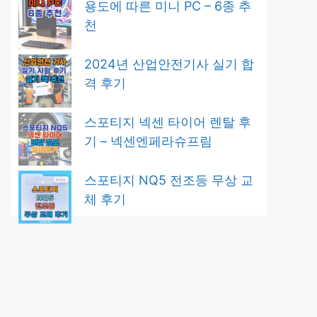
용도에 따른 미니 PC – 6종 추
천
2024년 산업안전기사 실기 합
격 후기
스포티지 넥센 타이어 렌탈 후
기 – 넥센엔페라슈프림
스포티지 NQ5 전조등 무상 교
체 후기