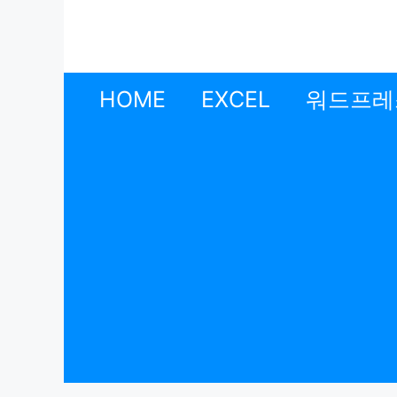
컨
텐
츠
로
HOME
EXCEL
워드프레
건
너
뛰
기