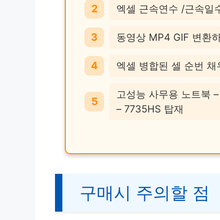
엑셀 근속연수 /근속일
동영상 MP4 GIF 변환
엑셀 병합된 셀 순번 
고성능 사무용 노트북 – 
– 7735HS 탑재
구매시 주의할 점