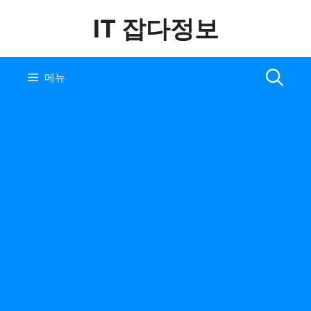
컨
IT 잡다정보
텐
츠
로
건
메뉴
너
뛰
기