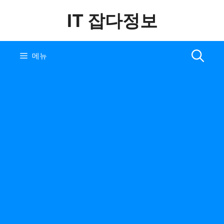
컨
IT 잡다정보
텐
츠
로
건
메뉴
너
뛰
기