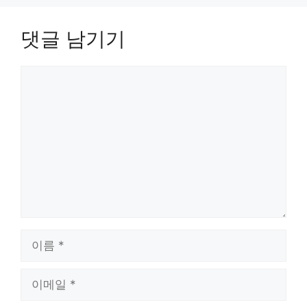
댓글 남기기
댓
글
이
름
이
메