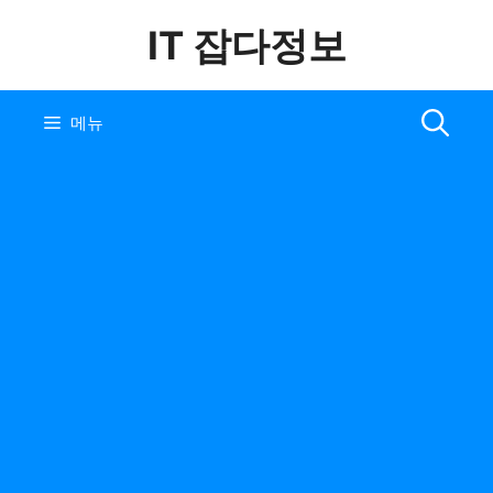
컨
IT 잡다정보
텐
츠
로
건
메뉴
너
뛰
기