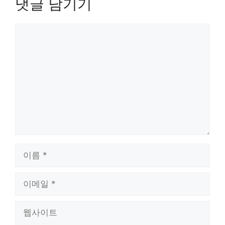
댓글 남기기
댓
글
이
름
이
메
일
웹
사