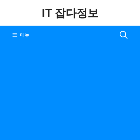
컨
IT 잡다정보
텐
츠
로
건
메뉴
너
뛰
기