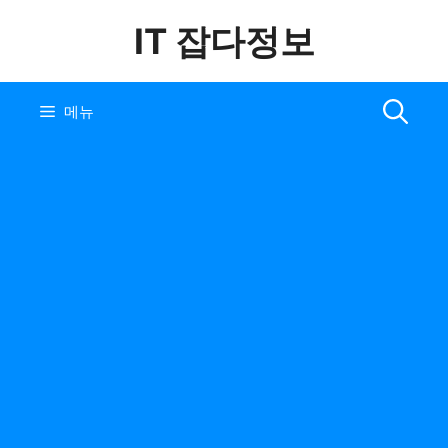
컨
IT 잡다정보
텐
츠
로
건
메뉴
너
뛰
기