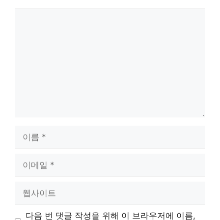
댓
글
이
름
이
메
일
웹
사
이
다음 번 댓글 작성을 위해 이 브라우저에 이름,