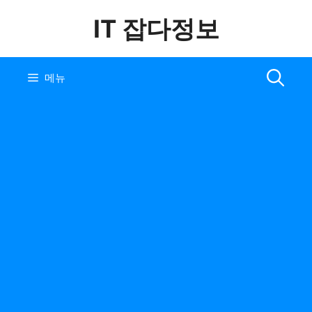
컨
IT 잡다정보
텐
츠
로
건
메뉴
너
뛰
기