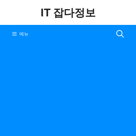
컨
IT 잡다정보
텐
츠
로
건
메뉴
너
뛰
기